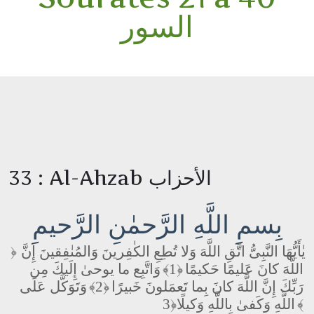
السور
33 : Al-Ahzab الأحزاب
بِسمِ اللَّهِ الرَّحمٰنِ الرَّحيمِ
يٰأَيُّهَا النَّبِىُّ اتَّقِ اللَّهَ وَلا تُطِعِ الكٰفِرينَ وَالمُنٰفِقينَ إِنَّ
﴿
وَاتَّبِع ما يوحىٰ إِلَيكَ مِن
﴿1﴾
اللَّهَ كانَ عَليمًا حَكيمًا
وَتَوَكَّل عَلَى
﴿2﴾
رَبِّكَ إِنَّ اللَّهَ كانَ بِما تَعمَلونَ خَبيرًا
اللَّهِ وَكَفىٰ بِاللَّهِ وَكيلًا
﴿3﴾