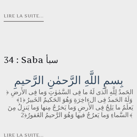
LIRE LA SUITE...
34 : Saba سبأ
بِسمِ اللَّهِ الرَّحمٰنِ الرَّحيمِ
الحَمدُ لِلَّهِ الَّذى لَهُ ما فِى السَّمٰوٰتِ وَما فِى الأَرضِ
﴿
﴿1﴾
وَلَهُ الحَمدُ فِى الءاخِرَةِ وَهُوَ الحَكيمُ الخَبيرُ
يَعلَمُ ما يَلِجُ فِى الأَرضِ وَما يَخرُجُ مِنها وَما يَنزِلُ مِنَ
السَّماءِ وَما يَعرُجُ فيها وَهُوَ الرَّحيمُ الغَفورُ
﴿2﴾
LIRE LA SUITE...