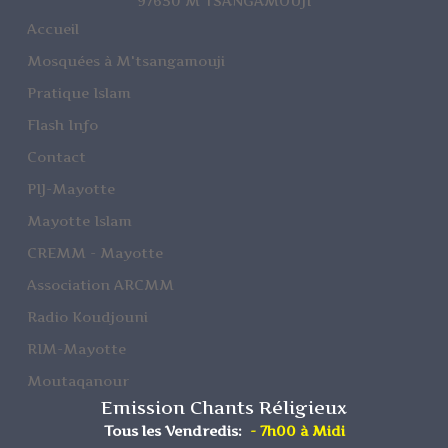
97650 M'TSANGAMOUJI
Accueil
Mosquées à M'tsangamouji
Pratique Islam
Flash Info
Contact
PIJ-Mayotte
Mayotte Islam
CREMM - Mayotte
Association ARCMM
Radio Koudjouni
RIM-Mayotte
Moutaqanour
Emission Chants Réligieux
Tous les Vendredis:
- 7h00 à Midi