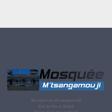
Mosquée de M'tsangamouji
Rue de Bacar Ridjali