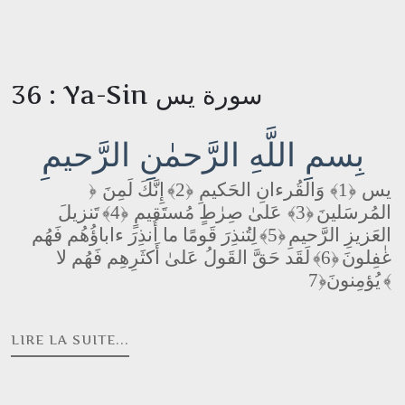
36 : Ya-Sin سورة يس
بِسمِ اللَّهِ الرَّحمٰنِ الرَّحيمِ
إِنَّكَ لَمِنَ
﴿2﴾
وَالقُرءانِ الحَكيمِ
﴿1﴾
يس
﴿
تَنزيلَ
﴿4﴾
عَلىٰ صِرٰطٍ مُستَقيمٍ
﴿3﴾
المُرسَلينَ
لِتُنذِرَ قَومًا ما أُنذِرَ ءاباؤُهُم فَهُم
﴿5﴾
العَزيزِ الرَّحيمِ
لَقَد حَقَّ القَولُ عَلىٰ أَكثَرِهِم فَهُم لا
﴿6﴾
غٰفِلونَ
يُؤمِنونَ
﴿7﴾
LIRE LA SUITE...