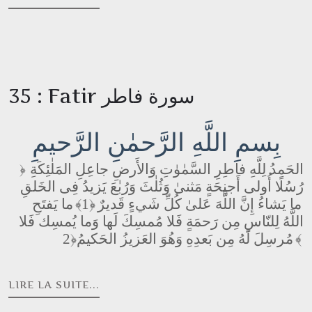
35 : Fatir سورة فاطر
بِسمِ اللَّهِ الرَّحمٰنِ الرَّحيمِ
الحَمدُ لِلَّهِ فاطِرِ السَّمٰوٰتِ وَالأَرضِ جاعِلِ المَلٰئِكَةِ
﴿
رُسُلًا أُولى أَجنِحَةٍ مَثنىٰ وَثُلٰثَ وَرُبٰعَ يَزيدُ فِى الخَلقِ
ما يَفتَحِ
﴿1﴾
ما يَشاءُ إِنَّ اللَّهَ عَلىٰ كُلِّ شَيءٍ قَديرٌ
اللَّهُ لِلنّاسِ مِن رَحمَةٍ فَلا مُمسِكَ لَها وَما يُمسِك فَلا
مُرسِلَ لَهُ مِن بَعدِهِ وَهُوَ العَزيزُ الحَكيمُ
﴿2﴾
LIRE LA SUITE...