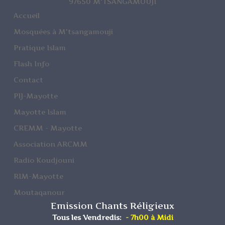
97650 M'TSANGAMOUJI
Accueil
Mosquées à M'tsangamouji
Pratique Islam
Flash Info
Contact
PIJ-Mayotte
Mayotte Islam
CREMM - Mayotte
Association ARCMM
Radio Koudjouni
RIM-Mayotte
Moutaqanour
Emission Chants Réligieux
Tous les Vendredis:
- 7h00 à Midi