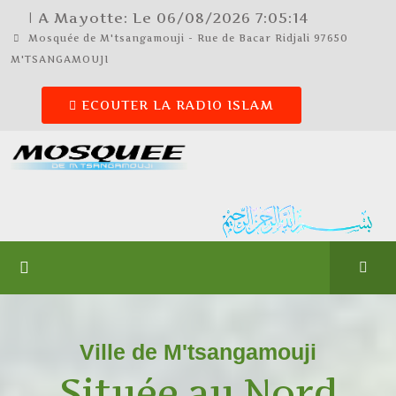
| A Mayotte: Le
06/08/2026
7:05:14
Mosquée de M'tsangamouji - Rue de Bacar Ridjali 97650
M'TSANGAMOUJI
ECOUTER LA RADIO ISLAM
Ville de M'tsangamouji
Située au Nord