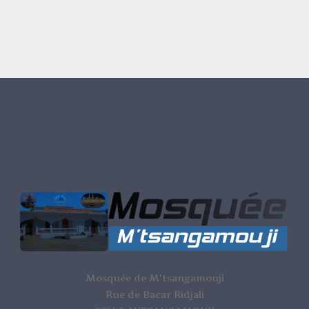
Mosquée de M'tsangamouji
Rue de Bacar Ridjali